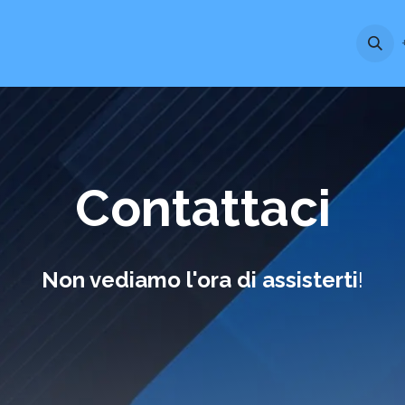
Contattaci
Utility
Prospero AI
Blog
Contattaci
Non vediamo l'ora di assisterti
!