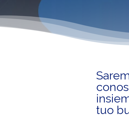
Saremo
conosc
insiem
tuo b