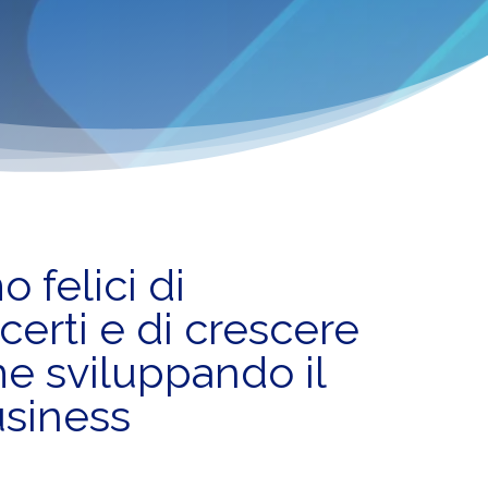
 felici di
erti e di crescere
e sviluppando il
usiness